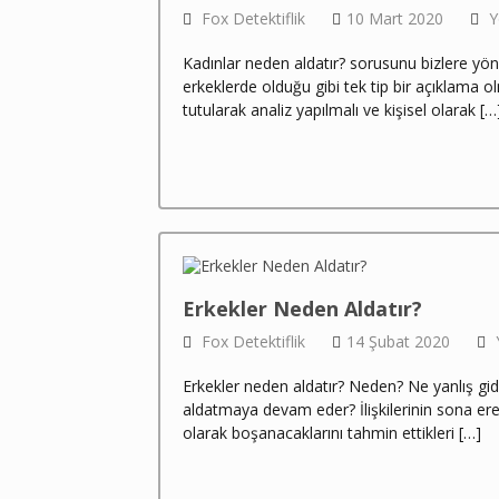
Fox Detektiflik
10 Mart 2020
Y
Kadınlar neden aldatır? sorusunu bizlere yön
erkeklerde olduğu gibi tek tip bir açıklama
tutularak analiz yapılmalı ve kişisel olarak […
Erkekler Neden Aldatır?
Fox Detektiflik
14 Şubat 2020
Erkekler neden aldatır? Neden? Ne yanlış gid
aldatmaya devam eder? İlişkilerinin sona ere
olarak boşanacaklarını tahmin ettikleri […]