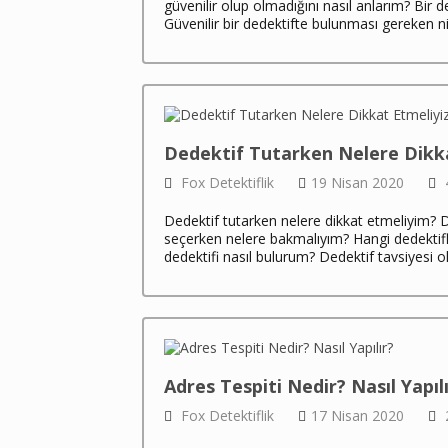
güvenilir olup olmadığını nasıl anlarım? Bir d
Güvenilir bir dedektifte bulunması gereken nitel
Dedektif Tutarken Nelere Dikka
Fox Detektiflik
19 Nisan 2020
Dedektif tutarken nelere dikkat etmeliyim? D
seçerken nelere bakmalıyım? Hangi dedektifli
dedektifi nasıl bulurum? Dedektif tavsiyesi ola
Adres Tespiti Nedir? Nasıl Yapıl
Fox Detektiflik
17 Nisan 2020