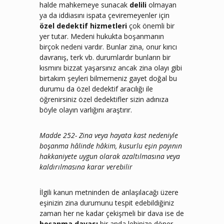
halde mahkemeye sunacak
delili
olmayan
ya da iddiasını ispata çeviremeyenler için
özel dedektif hizmetleri
çok önemli bir
yer tutar. Medeni hukukta boşanmanın
birçok nedeni vardır. Bunlar zina, onur kırıcı
davranış, terk vb. durumlardır bunların bir
kısmını bizzat yaşarsınız ancak zina olayı gibi
birtakım şeyleri bilmemeniz gayet doğal bu
durumu da özel dedektif aracılığı ile
öğrenirsiniz özel dedektifler sizin adınıza
böyle olayın varlığını araştırır.
Madde 252- Zina veya hayata kast nedeniyle
boşanma hâlinde hâkim, kusurlu eşin payının
hakkaniyete uygun olarak azaltılmasına veya
kaldırılmasına karar verebilir
İlgili kanun metninden de anlaşılacağı üzere
eşinizin zina durumunu tespit edebildiğiniz
zaman her ne kadar çekişmeli bir dava ise de
boşanma davası
bir anda lehinize döner.