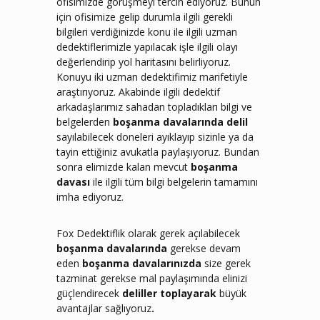
ofisimizde görüşmeyi tercih ediyoruz. Bunun
için ofisimize gelip durumla ilgili gerekli
bilgileri verdiğinizde konu ile ilgili uzman
dedektiflerimizle yapılacak işle ilgili olayı
değerlendirip yol haritasını belirliyoruz.
Konuyu iki uzman dedektifimiz marifetiyle
araştırıyoruz. Akabinde ilgili dedektif
arkadaşlarımız sahadan topladıkları bilgi ve
belgelerden
boşanma davalarında
delil
sayılabilecek doneleri ayıklayıp sizinle ya da
tayin ettiğiniz avukatla paylaşıyoruz. Bundan
sonra elimizde kalan mevcut
boşanma
davası
ile ilgili tüm bilgi belgelerin tamamını
imha ediyoruz.
Fox Dedektiflik olarak gerek açılabilecek
boşanma davalarında
gerekse devam
eden
boşanma davalarınızda
size gerek
tazminat gerekse mal paylaşımında elinizi
güçlendirecek
deliller toplayarak
büyük
avantajlar sağlıyoruz
.