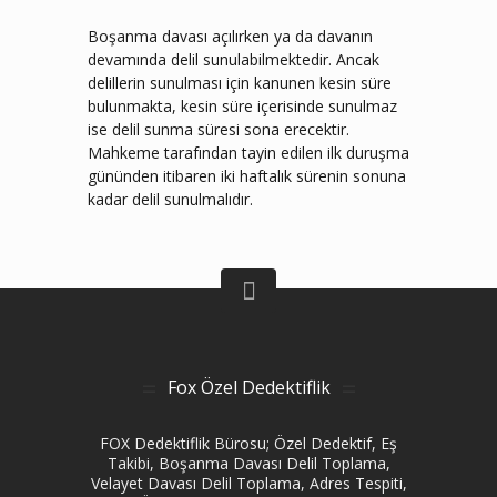
Boşanma davası açılırken ya da davanın
devamında delil sunulabilmektedir. Ancak
delillerin sunulması için kanunen kesin süre
bulunmakta, kesin süre içerisinde sunulmaz
ise delil sunma süresi sona erecektir.
Mahkeme tarafından tayin edilen ilk duruşma
gününden itibaren iki haftalık sürenin sonuna
kadar delil sunulmalıdır.
Fox Özel Dedektiflik
FOX Dedektiflik Bürosu; Özel Dedektif, Eş
Takibi, Boşanma Davası Delil Toplama,
Velayet Davası Delil Toplama, Adres Tespiti,