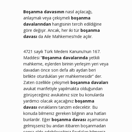
Boşanma davasının
nasıl açılacağı,
anlaşmalı veya çekişmeli
boşanma
davalarından
hangisinin tercih edildiğine
göre değişir. Ancak, her iki tür
boşanma
davası
da Aile Mahkemesi’nde açılır.
4721 sayılı Türk Medeni Kanunu’nun 167.
Maddesi “
Boşanma davalarında
yetkili
mahkeme, eşlerden birinin yerleşim yeri veya
davadan önce son defa altı aydan beri
birlikte oturdukları yer mahkemesidir” der.
Zaten özellikle çekişmeli
boşanma davaları
avukat marifetiyle yapılmakta olduğundan
görüşeceğiniz avukatınız size bu konularda
yardımcı olacak açacağınız
boşanma
davası
evraklarını tanzim edecektir. Bu
konuda bilmeniz gereken bilginin ana hatları
bunlardır. Eğer
boşanma davası
aşamasına
gelmişseniz bu andan itibaren boşanmadan
sonra elde edebileceğiniz faydaları bilmeniz