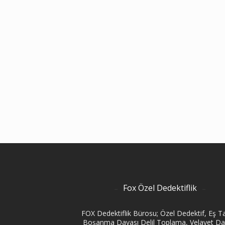
Fox Özel Dedektiflik
FOX Dedektiflik Bürosu; Özel Dedektif, Eş Ta
Boşanma Davası Delil Toplama, Velayet Da