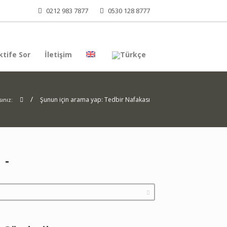
0212 983 7877
0530 128 8777
tife Sor
İletişim
/
Şunun için arama yap: Tedbir Nafakası
ınız:
a