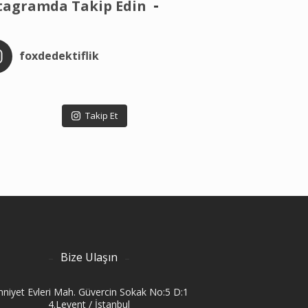
tagramda Takip Edin
foxdedektiflik
Takip Et
Bize Ulaşın
niyet Evleri Mah. Güvercin Sokak No:5 D:1
4.Levent / İstanbul