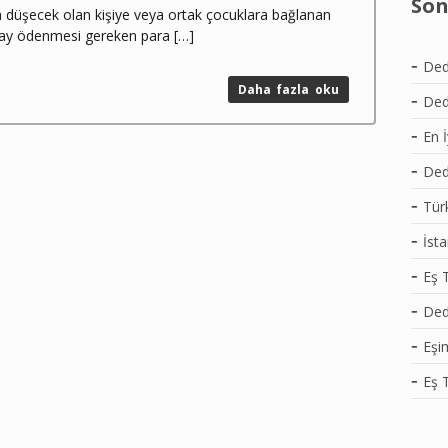
Son
 düşecek olan kişiye veya ortak çocuklara bağlanan
 ay ödenmesi gereken para […]
Ded
Daha fazla oku
Dede
En 
Dede
Tür
İst
Eş T
Ded
Eşi
Eş 