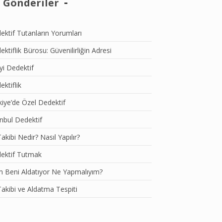
 Gönderiler
ektif Tutanların Yorumları
ktiflik Bürosu: Güvenilirliğin Adresi
İyi Dedektif
ktiflik
kiye’de Özel Dedektif
anbul Dedektif
akibi Nedir? Nasıl Yapılır?
ektif Tutmak
m Beni Aldatıyor Ne Yapmalıyım?
Takibi ve Aldatma Tespiti