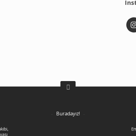
Ins
Buradayız!
kibi,
Em
vası