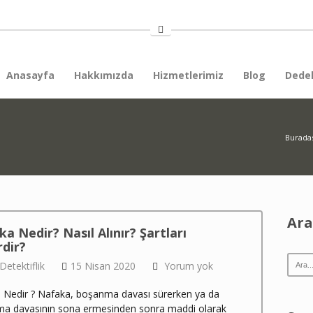
Anasayfa
Hakkımızda
Hizmetlerimiz
Blog
Dedek
Buradas
Ar
a Nedir? Nasıl Alınır? Şartları
dir?
Detektiflik
15 Nisan 2020
Yorum yok
 Nedir ? Nafaka, boşanma davası sürerken ya da
a davasının sona ermesinden sonra maddi olarak