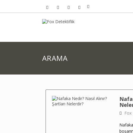
ARAMA
Nafak
Neler
Fox 
Nafaka
boşanm