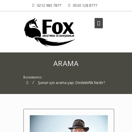
0212 983 7877
0530 128 8777
ARAMA
Buradasınız:
/
Şunun için arama yap: Dedektiflik Nedir?