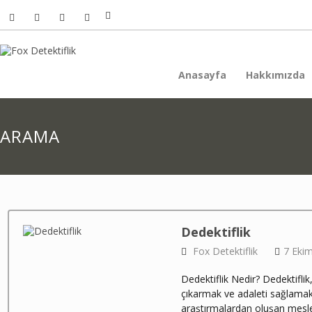
Anasayfa
Hakkımızda
ARAMA
Dedektiflik
Fox Detektiflik
7 Eki
Dedektiflik Nedir? Dedektiflik,
çıkarmak ve adaleti sağlamak
araştırmalardan oluşan mesleğ