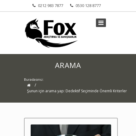
0212 983 7877
0530 128 8777
ARAMA
Buradasınız:
/
Şunun için arama yap: Dedektif Seçiminde Önemli Kriterler