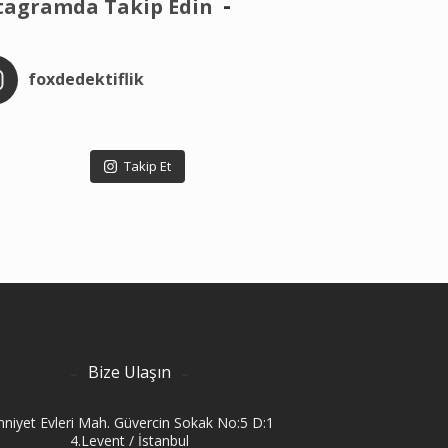
tagramda Takip Edin
foxdedektiflik
Takip Et
Bize Ulaşın
niyet Evleri Mah. Güvercin Sokak No:5 D:1
4.Levent / İstanbul