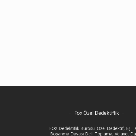
Fox Özel Dedektiflik
FOX Dedektiflik Bürosu; Özel Dedektif, Eş Ta
Boşanma Davası Delil Toplama, Velayet Da