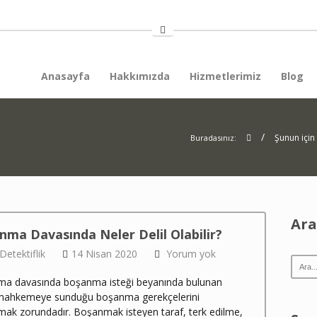
Anasayfa
Hakkımızda
Hizmetlerimiz
Blog
/
Şunun için
Buradasınız:
Ar
ma Davasında Neler Delil Olabilir?
Detektiflik
14 Nisan 2020
Yorum yok
a davasında boşanma isteği beyanında bulunan
 mahkemeye sunduğu boşanma gerekçelerini
mak zorundadır. Boşanmak isteyen taraf, terk edilme,