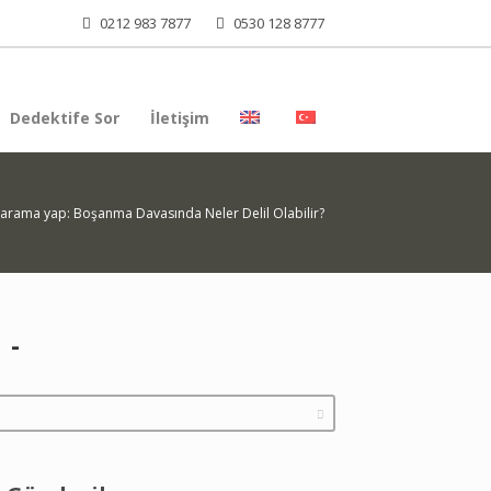
0212 983 7877
0530 128 8777
Dedektife Sor
İletişim
 arama yap: Boşanma Davasında Neler Delil Olabilir?
a