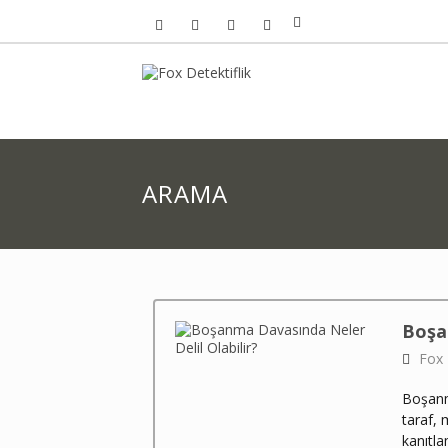
ARAMA
Boşan
Fox 
Boşanm
taraf,
kanıtla