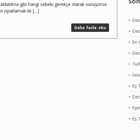
Son
 aldatılma gibi hangi sebebi gerekçe olarak sunuyorsa
i ispatlamak ile […]
Ded
Daha fazla oku
Dede
En 
Dede
Tür
İst
Eş T
Ded
Eşi
Eş 