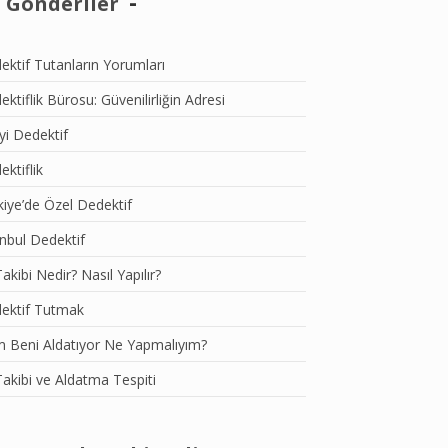
 Gönderiler
ektif Tutanların Yorumları
ktiflik Bürosu: Güvenilirliğin Adresi
İyi Dedektif
ktiflik
kiye’de Özel Dedektif
anbul Dedektif
akibi Nedir? Nasıl Yapılır?
ektif Tutmak
m Beni Aldatıyor Ne Yapmalıyım?
Takibi ve Aldatma Tespiti