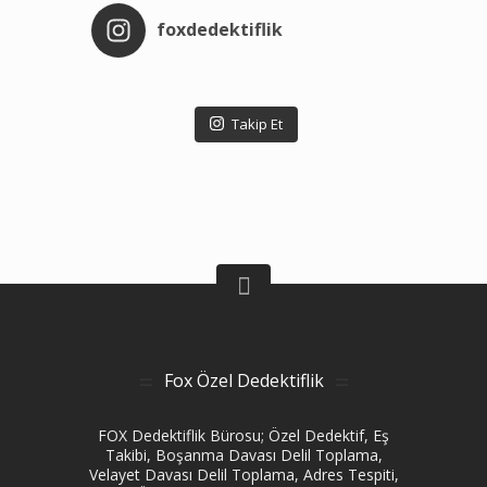
foxdedektiflik
Takip Et
Fox Özel Dedektiflik
FOX Dedektiflik Bürosu; Özel Dedektif, Eş
Takibi, Boşanma Davası Delil Toplama,
Velayet Davası Delil Toplama, Adres Tespiti,