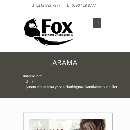
0212 983 7877
0530 128 8777
ARAMA
Buradasınız:
/
Şunun için arama yap: aldatıldığınızı kanıtlayacak deliller