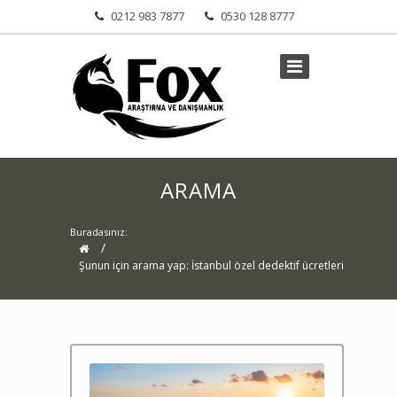
0212 983 7877
0530 128 8777
ARAMA
Buradasınız:
/
Şunun için arama yap: İstanbul özel dedektif ücretleri