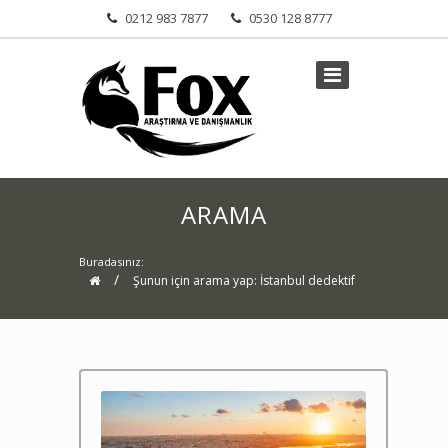
0212 983 7877
0530 128 8777
ARAMA
Buradasınız:
/
Şunun için arama yap: İstanbul dedektif