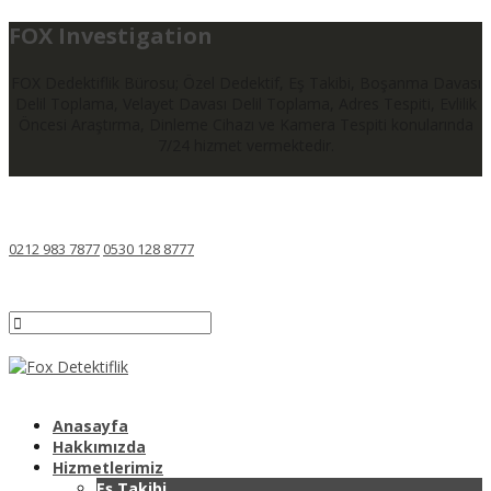
FOX Investigation
FOX Dedektiflik Bürosu; Özel Dedektif, Eş Takibi, Boşanma Davası
Delil Toplama, Velayet Davası Delil Toplama, Adres Tespiti, Evlilik
Öncesi Araştırma, Dinleme Cihazı ve Kamera Tespiti konularında
7/24 hizmet vermektedir.
0212 983 7877
0530 128 8777
Anasayfa
Hakkımızda
Hizmetlerimiz
Eş Takibi