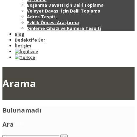
Boşanma Davası İçin Delil Toplama
Velayet Davası İçin Delil Toplama
Adres Tespiti
Evlilik Öncesi Araştırma
Dinleme Cihazı ve Kamera Tespiti
Blog
Dedektife Sor
İletişim
Arama
Bulunamadı
Ara
Buradasınız: