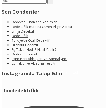
Son Gönderiler
Dedektif Tutanların Yorumları
Dedektiflik Bürosu: Güvenilirliğin Adresi
En İyi Dedektif
Dedektiflik
Türkiye’de Özel Dedektif
İstanbul Dedektif
/
Eş Takibi Nedir? Nasıl Yapılır?
Dedektif Tutmak
Eşim Beni Aldatıyor Ne Yapmalıyım?
Eş Takibi ve Aldatma Tespiti
Şunun için arama yap: Personel Takibi Nedir
Instagramda Takip Edin
foxdedektiflik