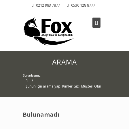
0212 983 7877
0530 128 8777
ARAMA
Buradasınız:
/
Şunun için arama yap: Kimler Gizli Müşteri Olur
Bulunamadı