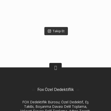
Takip Et
Fox Özel Dedektiflik
FOX Dedektiflik Bürosu; Özel Dedektif, Eş
Takibi, Boşanma Davası Delil Toplama,
Velayet Davası Delil Toplama, Adres Tespiti,